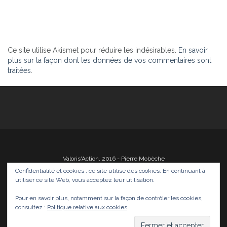
Ce site utilise Akismet pour réduire les indésirables.
En savoir
plus sur la façon dont les données de vos commentaires sont
traitées
.
Valoris'Action, 2016 - Pierre Mobèche
Confidentialité et cookies : ce site utilise des cookies. En continuant à
utiliser ce site Web, vous acceptez leur utilisation.
Pour en savoir plus, notamment sur la façon de contrôler les cookies,
Photos
Films
Divers
Infos
Médias
consultez :
Politique relative aux cookies