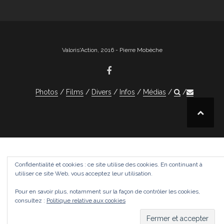
Valoris'Action, 2016 - Pierre Mobèche
Photos
Films
Divers
Infos
Médias
Confidentialité et cookies : ce site utilise des cookies. En continuant à
utiliser ce site Web, vous acceptez leur utilisation.
Pour en savoir plus, notamment sur la façon de contrôler les cookies,
consultez :
Politique relative aux cookies