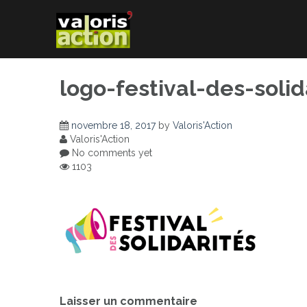
Skip
to
content
logo-festival-des-solid
novembre 18, 2017
by
Valoris'Action
Valoris'Action
No comments yet
1103
Navigation
Laisser un commentaire