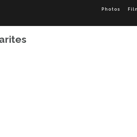
Photos
Fil
arites