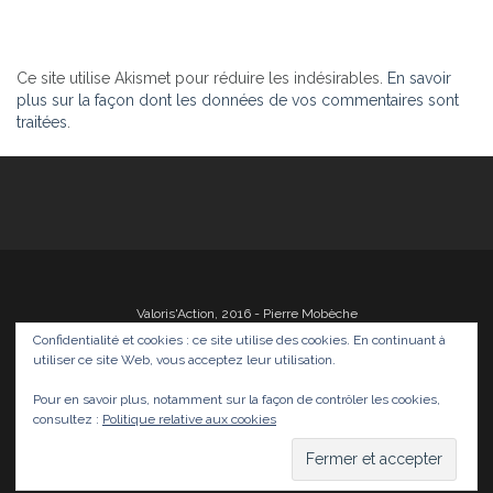
Ce site utilise Akismet pour réduire les indésirables.
En savoir
plus sur la façon dont les données de vos commentaires sont
traitées
.
Valoris'Action, 2016 - Pierre Mobèche
Confidentialité et cookies : ce site utilise des cookies. En continuant à
utiliser ce site Web, vous acceptez leur utilisation.
Pour en savoir plus, notamment sur la façon de contrôler les cookies,
Photos
Films
Divers
Infos
Médias
consultez :
Politique relative aux cookies