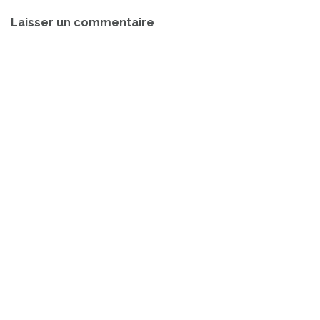
Navigation
Laisser un commentaire
de
l’article