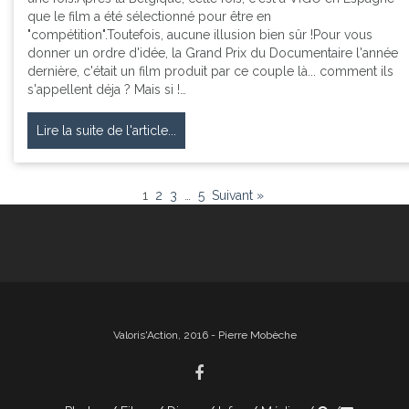
que le film a été sélectionné pour être en
"compétition".Toutefois, aucune illusion bien sûr !Pour vous
donner un ordre d'idée, la Grand Prix du Documentaire l'année
dernière, c'était un film produit par ce couple là... comment ils
s'appellent déja ? Mais si !…
Lire la suite de l'article...
1
2
3
…
5
Suivant »
Valoris'Action, 2016 - Pierre Mobèche