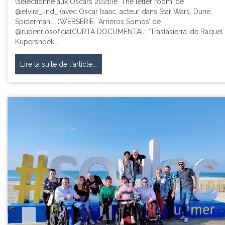
(sélectionné aux Oscars 2021!)e ‘The letter room’ de
@elvira_lind_ (avec Oscar Isaac, acteur dans Star Wars, Dune,
Spiderman,....)WEBSERIE. ‘Arrieros Somos’ de
@rubenriosoficialCURTA DOCUMENTAL: ‘Traslasierra’ de Raquel
Kupershoek.…
Lire la suite de l'article...