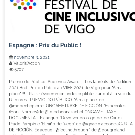
Espagne : Prix du Public !
novembre 3, 2021
Valoris'Action
5707
Premio do Pùblico, Audience Award ,… Les lauréats de l'édition
2021 Bref, Prix du Public au VIIFF 2021 de Vigo pour "À ma
place" !!!... Plaisir évidemment indescriptible, surtout à la vue du
Palmares : PREMIO DO PÚBLICO: 'À ma place' de
@mobechepierreLONGAMETRAXE DE FICCIÓN: ‘Especiales'
(Hors-Normes)de @toledanonakacheLONGAMETRAXE
DOCUMENTAL: Ex aequo: ‘Devolvendo o golpe’ de Carlos
Prado Pampín e ‘El niño de fuego’ de @ignacio.acconciaCURTA
DE FICCIÓN: Ex aequo: ‘@feelingthrough ’ de @dougroland