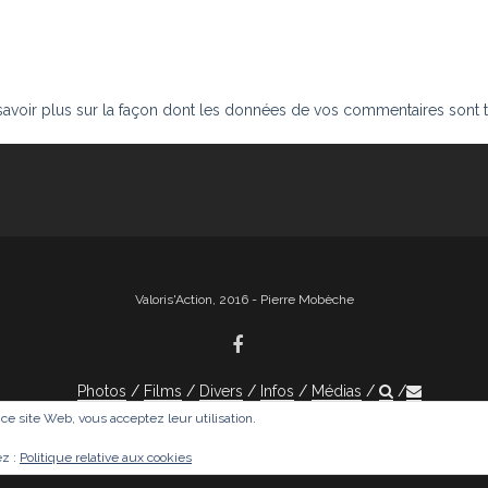
savoir plus sur la façon dont les données de vos commentaires sont t
Valoris'Action, 2016 - Pierre Mobèche
Photos
Films
Divers
Infos
Médias
r ce site Web, vous acceptez leur utilisation.
ez :
Politique relative aux cookies