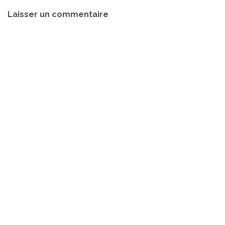
Navigation
Laisser un commentaire
de
l’article