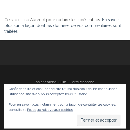
Ce site utilise Akismet pour réduire les indésirables.
En savoir
plus sur la façon dont les données de vos commentaires sont
traitées
.
Valoris'Action, 2016 - Pierre Mobèche
Confidentialité et cookies : ce site utilise des cookies. En continuant à
utiliser ce site Web, vous acceptez leur utilisation.
Pour en savoir plus, notamment sur la façon de contrôler les cookies,
Photos
Films
Divers
Infos
Médias
consultez :
Politique relative aux cookies