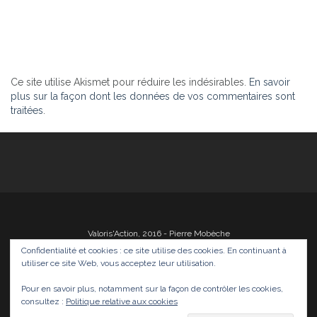
Ce site utilise Akismet pour réduire les indésirables.
En savoir
plus sur la façon dont les données de vos commentaires sont
traitées
.
Valoris'Action, 2016 - Pierre Mobèche
Confidentialité et cookies : ce site utilise des cookies. En continuant à
utiliser ce site Web, vous acceptez leur utilisation.
Pour en savoir plus, notamment sur la façon de contrôler les cookies,
Photos
Films
Divers
Infos
Médias
consultez :
Politique relative aux cookies