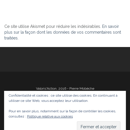
Ce site utilise Akismet pour réduire les indésirables.
En savoir
plus sur la façon dont les données de vos commentaires sont
traitées
.
Valoris'Action, 2016 - Pierre Mobèche
Confidentialité et cookies : ce site utilise des cookies. En continuant à
utiliser ce site Web, vous acceptez leur utilisation.
Pour en savoir plus, notamment sur la façon de contrôler les cookies,
Photos
Films
Divers
Infos
Médias
consultez :
Politique relative aux cookies