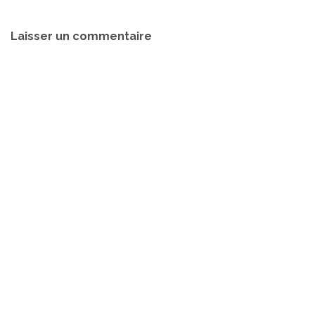
Navigation
Laisser un commentaire
de
l’article