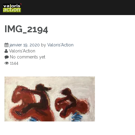
Skip
to
content
IMG_2194
janvier 19, 2020
by
Valoris'Action
Valoris'Action
No comments yet
1144
Navigation