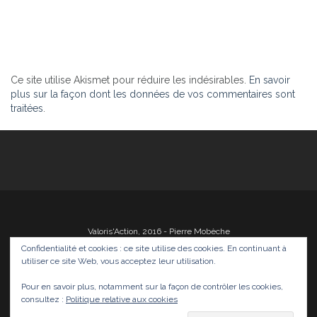
Ce site utilise Akismet pour réduire les indésirables.
En savoir
plus sur la façon dont les données de vos commentaires sont
traitées
.
Valoris'Action, 2016 - Pierre Mobèche
Confidentialité et cookies : ce site utilise des cookies. En continuant à
utiliser ce site Web, vous acceptez leur utilisation.
Pour en savoir plus, notamment sur la façon de contrôler les cookies,
Photos
Films
Divers
Infos
Médias
consultez :
Politique relative aux cookies