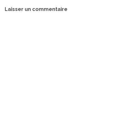
Navigation
Laisser un commentaire
de
l’article