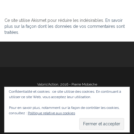
Ce site utilise Akismet pour réduire les indésirables.
En savoir
plus sur la façon dont les données de vos commentaires sont
traitées
.
Valoris'Action, 2016 - Pierre Mobèche
Confidentialité et cookies : ce site utilise des cookies. En continuant à
utiliser ce site Web, vous acceptez leur utilisation.
Pour en savoir plus, notamment sur la façon de contrôler les cookies,
Photos
Films
Divers
Infos
Médias
consultez :
Politique relative aux cookies