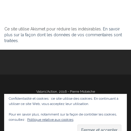
Ce site utilise Akismet pour réduire les indésirables.
En savoir
plus sur la façon dont les données de vos commentaires sont
traitées
.
Valoris'Action, 2016 - Pierre Mobèche
Confidentialité et cookies : ce site utilise des cookies. En continuant à
utiliser ce site Web, vous acceptez leur utilisation.
Pour en savoir plus, notamment sur la façon de contrôler les cookies,
Photos
Films
Divers
Infos
Médias
consultez :
Politique relative aux cookies