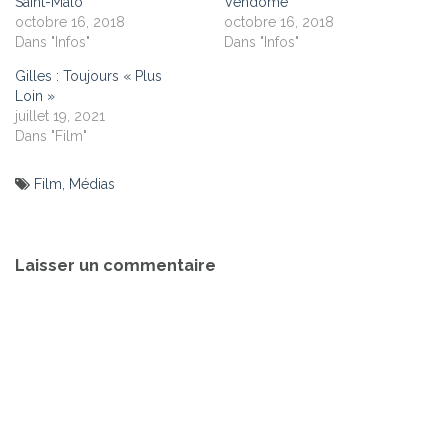
Saint-Malo
Vendôme
octobre 16, 2018
octobre 16, 2018
Dans "Infos"
Dans "Infos"
Gilles : Toujours « Plus
Loin »
juillet 19, 2021
Dans "Film"
Film
,
Médias
Navigation
de
Laisser un commentaire
l’article