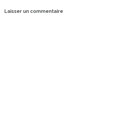
Navigation
Laisser un commentaire
de
l’article