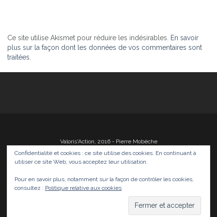
Ce site utilise Akismet pour réduire les indésirables.
En savoir
plus sur la façon dont les données de vos commentaires sont
traitées
.
Valoris'Action, 2016 - Pierre Mobèche
Confidentialité et cookies : ce site utilise des cookies. En continuant à
utiliser ce site Web, vous acceptez leur utilisation.
Pour en savoir plus, notamment sur la façon de contrôler les cookies,
Photos
Films
Divers
Infos
Médias
consultez :
Politique relative aux cookies