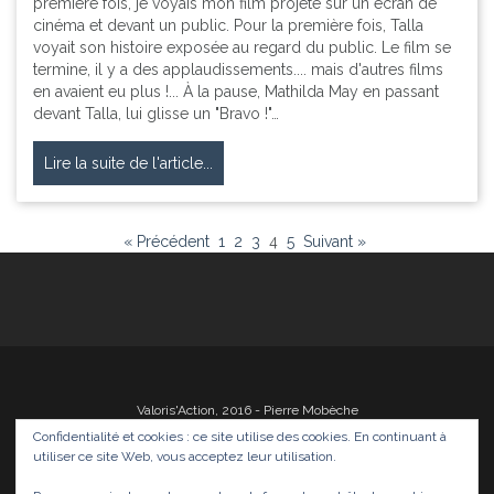
première fois, je voyais mon film projeté sur un écran de
cinéma et devant un public. Pour la première fois, Talla
voyait son histoire exposée au regard du public. Le film se
termine, il y a des applaudissements.... mais d'autres films
en avaient eu plus !... À la pause, Mathilda May en passant
devant Talla, lui glisse un "Bravo !"…
Lire la suite de l'article...
« Précédent
1
2
3
4
5
Suivant »
Valoris'Action, 2016 - Pierre Mobèche
Confidentialité et cookies : ce site utilise des cookies. En continuant à
utiliser ce site Web, vous acceptez leur utilisation.