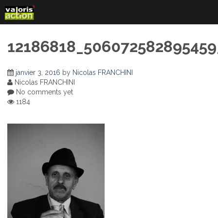
Skip
to
content
12186818_506072582895459
janvier 3, 2016
by
Nicolas FRANCHINI
Nicolas FRANCHINI
No comments yet
1184